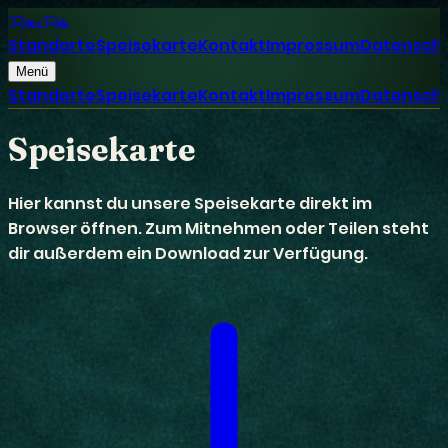
Rotti n
Rolls
Standorte
Speisekarte
Kontakt
Impressum
Datensch
Menü
Standorte
Speisekarte
Kontakt
Impressum
Datensch
Speisekarte
Hier kannst du unsere Speisekarte direkt im
Browser öffnen. Zum Mitnehmen oder Teilen steht
dir außerdem ein Download zur Verfügung.